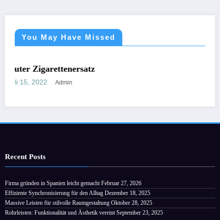
You May Have Missed
IERT
NICHT KATEGORISI
ttenersatz
Zu jeder Zeit
Februar 28, 202
Admin
Recent Posts
Firma gründen in Spanien leicht gemacht
Februar 27, 2026
Effiziente Synchronisierung für den Alltag
Dezember 18, 2025
Massive Leisten für stilvolle Raumgestaltung
Oktober 28, 2025
Rohrleisten: Funktionalität und Ästhetik vereint
September 23, 2025