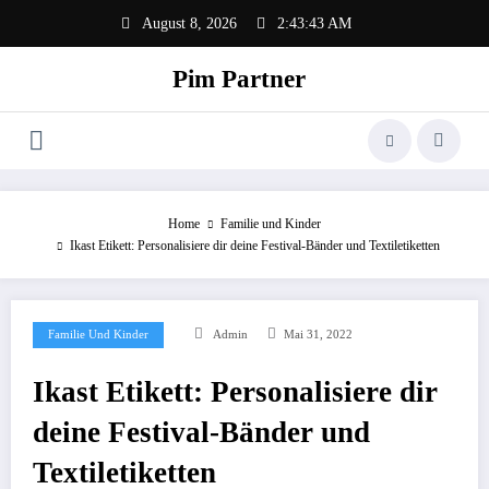
Zum
August 8, 2026
2:43:43 AM
Inhalt
springen
Pim Partner
Home
Familie und Kinder
Ikast Etikett: Personalisiere dir deine Festival-Bänder und Textiletiketten
Familie Und Kinder
Admin
Mai 31, 2022
Ikast Etikett: Personalisiere dir
deine Festival-Bänder und
Textiletiketten