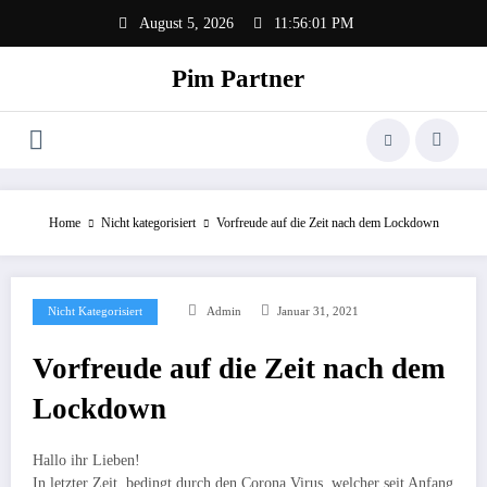
Zum
August 5, 2026
11:56:01 PM
Inhalt
springen
Pim Partner
Home
Nicht kategorisiert
Vorfreude auf die Zeit nach dem Lockdown
Nicht Kategorisiert
Admin
Januar 31, 2021
Vorfreude auf die Zeit nach dem
Lockdown
Hallo ihr Lieben!
In letzter Zeit, bedingt durch den Corona Virus, welcher seit Anfang