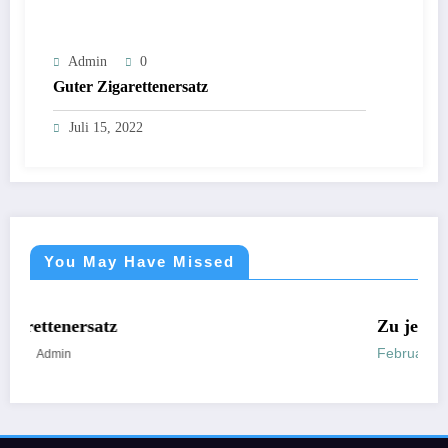
Admin
0
Guter Zigarettenersatz
Juli 15, 2022
You May Have Missed
NICHT KATEGORISIERT
Zu jeder Zeit
Februar 28, 2022
Admin