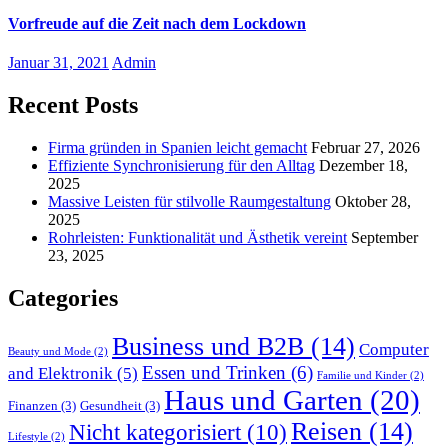
Vorfreude auf die Zeit nach dem Lockdown
Januar 31, 2021
Admin
Recent Posts
Firma gründen in Spanien leicht gemacht
Februar 27, 2026
Effiziente Synchronisierung für den Alltag
Dezember 18,
2025
Massive Leisten für stilvolle Raumgestaltung
Oktober 28,
2025
Rohrleisten: Funktionalität und Ästhetik vereint
September
23, 2025
Categories
Business und B2B
(14)
Computer
Beauty und Mode
(2)
Essen und Trinken
(6)
and Elektronik
(5)
Familie und Kinder
(2)
Haus und Garten
(20)
Finanzen
(3)
Gesundheit
(3)
Reisen
(14)
Nicht kategorisiert
(10)
Lifestyle
(2)