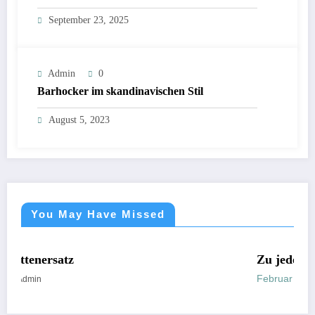
September 23, 2025
Admin
0
Barhocker im skandinavischen Stil
August 5, 2023
You May Have Missed
NICHT KATEGORISIERT
Zu jeder Zeit
Februar 28, 2022
Admin