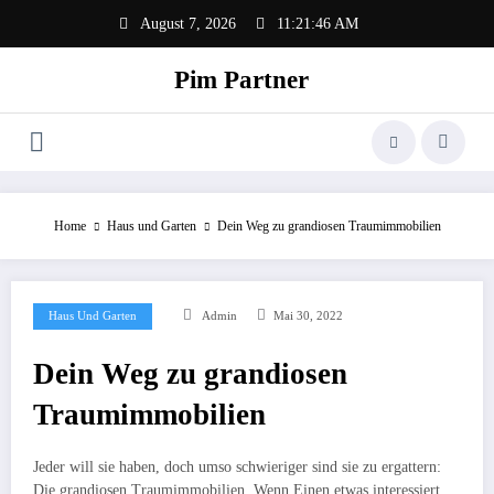
Zum
August 7, 2026
11:21:46 AM
Inhalt
springen
Pim Partner
Home
Haus und Garten
Dein Weg zu grandiosen Traumimmobilien
Haus Und Garten
Admin
Mai 30, 2022
Dein Weg zu grandiosen
Traumimmobilien
Jeder will sie haben, doch umso schwieriger sind sie zu ergattern:
Die grandiosen Traumimmobilien. Wenn Einen etwas interessiert,