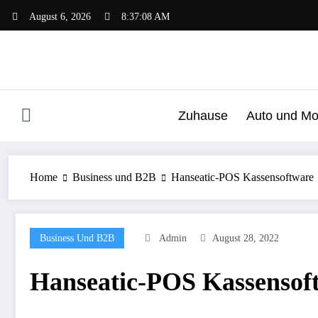
Zum
August 6, 2026
8:37:08 AM
Inhalt
springen
Zuhause
Auto und Mo
Home
Business und B2B
Hanseatic-POS Kassensoftware
Business Und B2B
Admin
August 28, 2022
Hanseatic-POS Kassensof