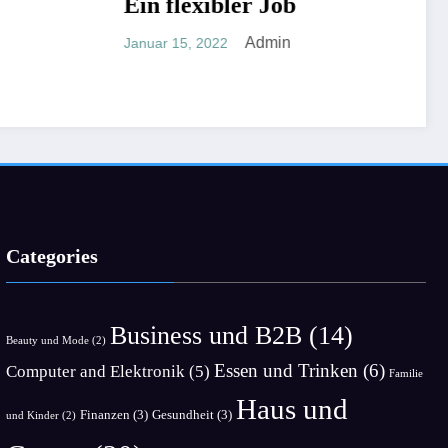
bler Job
Unglaublich schöne
Mäntel
Admin
22
Admin
Januar 13, 2022
Categories
Business und B2B
(14)
Beauty und Mode
(2)
Essen und Trinken
(6)
Computer and Elektronik
(5)
Familie
Haus und
Finanzen
(3)
Gesundheit
(3)
und Kinder
(2)