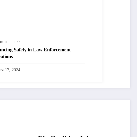
min
0
ncing Safety in Law Enforcement
ations
rz 17, 2024
ORISIERT
NICHT KATEGORISIERT