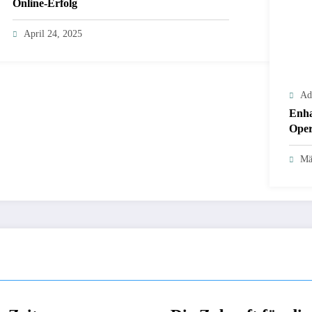
Online-Erfolg
April 24, 2025
Ad
Enha
Oper
Mä
NICHT KATEGORISIERT
NICHT KATEG