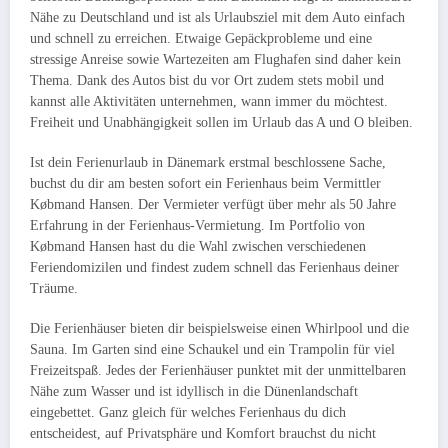
Nähe zu Deutschland und ist als Urlaubsziel mit dem Auto einfach
und schnell zu erreichen. Etwaige Gepäckprobleme und eine
stressige Anreise sowie Wartezeiten am Flughafen sind daher kein
Thema. Dank des Autos bist du vor Ort zudem stets mobil und
kannst alle Aktivitäten unternehmen, wann immer du möchtest.
Freiheit und Unabhängigkeit sollen im Urlaub das A und O bleiben.
Ist dein Ferienurlaub in Dänemark erstmal beschlossene Sache,
buchst du dir am besten sofort ein Ferienhaus beim Vermittler
Købmand Hansen.
Der Vermieter verfügt über mehr als 50 Jahre
Erfahrung in der Ferienhaus-Vermietung. Im Portfolio von
Købmand Hansen hast du die Wahl zwischen verschiedenen
Feriendomizilen und findest zudem schnell das Ferienhaus deiner
Träume.
Die Ferienhäuser bieten dir beispielsweise einen Whirlpool und die
Sauna. Im Garten sind eine Schaukel und ein Trampolin für viel
Freizeitspaß. Jedes der Ferienhäuser punktet mit der unmittelbaren
Nähe zum Wasser und ist idyllisch in die Dünenlandschaft
eingebettet. Ganz gleich für welches Ferienhaus du dich
entscheidest, auf Privatsphäre und Komfort brauchst du nicht