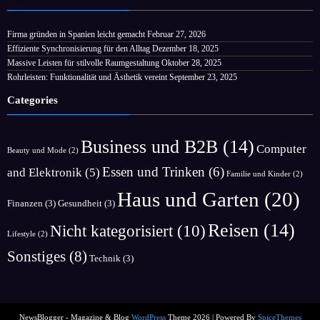
Firma gründen in Spanien leicht gemacht
Februar 27, 2026
Effiziente Synchronisierung für den Alltag
Dezember 18, 2025
Massive Leisten für stilvolle Raumgestaltung
Oktober 28, 2025
Rohrleisten: Funktionalität und Ästhetik vereint
September 23, 2025
Categories
Business und B2B
(14)
Computer
Beauty und Mode
(2)
Essen und Trinken
(6)
and Elektronik
(5)
Familie und Kinder
(2)
Haus und Garten
(20)
Finanzen
(3)
Gesundheit
(3)
Reisen
(14)
Nicht kategorisiert
(10)
Lifestyle
(2)
Sonstiges
(8)
Technik
(3)
NewsBlogger - Magazine & Blog
WordPress
Theme 2026 | Powered By
SpiceThemes