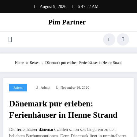
Zum
August 9, 2026
6:47:23 AM
Inhalt
springen
Pim Partner
Home
Reisen
Dänemark pur erleben: Ferienhäuser in Henne Strand
Reisen
Admin
November 16, 2020
Dänemark pur erleben:
Ferienhäuser in Henne Strand
Die
ferienhäuser dänemark
zählen schon seit längerem zu den
beliebten Buchungsoptionen. Denn Dänemark liegt in unmittelbarer