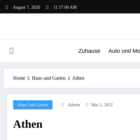
Zum
August 7, 2026
11:17:09 AM
Inhalt
springen
Zuhause
Auto und Mo
Home
Haus und Garten
Athen
Haus Und Garten
Admin
Mai 2, 2022
Athen