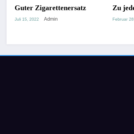
Zigarettenersatz
TEGORISIERT
Zu jeder Zeit
NICHT KATEGORISIERT
Admin
Admin
22
Februar 28, 2022