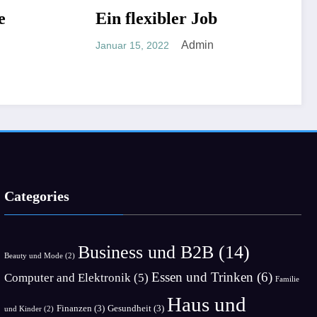
Ein flexibler Job
NICHT KATEGORISIERT
Unglaubli
NICHT KATEGOR
Mäntel
Admin
Januar 15, 2022
Januar 13, 2022
Categories
Business und B2B
(14)
Beauty und Mode
(2)
Essen und Trinken
(6)
Computer and Elektronik
(5)
Familie
Haus und
Finanzen
(3)
Gesundheit
(3)
und Kinder
(2)