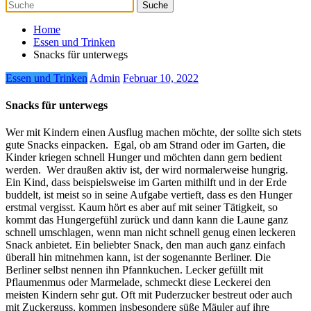
Home
Essen und Trinken
Snacks für unterwegs
Essen und Trinken
Admin
Februar 10, 2022
Snacks für unterwegs
Wer mit Kindern einen Ausflug machen möchte, der sollte sich stets
gute Snacks einpacken.
Egal, ob am Strand oder im Garten, die
Kinder kriegen schnell Hunger und möchten dann gern bedient
werden.
Wer draußen aktiv ist, der wird normalerweise hungrig.
Ein Kind, dass beispielsweise im Garten mithilft und in der Erde
buddelt, ist meist so in seine Aufgabe vertieft, dass es den Hunger
erstmal vergisst. Kaum hört es aber auf mit seiner Tätigkeit, so
kommt das Hungergefühl zurück und dann kann die Laune ganz
schnell umschlagen, wenn man nicht schnell genug einen leckeren
Snack anbietet. Ein beliebter Snack, den man auch ganz einfach
überall hin mitnehmen kann, ist der sogenannte Berliner. Die
Berliner selbst nennen ihn Pfannkuchen. Lecker gefüllt mit
Pflaumenmus oder Marmelade, schmeckt diese Leckerei den
meisten Kindern sehr gut. Oft mit Puderzucker bestreut oder auch
mit Zuckerguss, kommen insbesondere süße Mäuler auf ihre