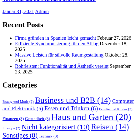
Januar 31, 2021
Admin
Recent Posts
Firma gründen in Spanien leicht gemacht
Februar 27, 2026
Effiziente Synchronisierung für den Alltag
Dezember 18,
2025
Massive Leisten für stilvolle Raumgestaltung
Oktober 28,
2025
Rohrleisten: Funktionalität und Ästhetik vereint
September
23, 2025
Categories
Business und B2B
(14)
Computer
Beauty und Mode
(2)
Essen und Trinken
(6)
and Elektronik
(5)
Familie und Kinder
(2)
Haus und Garten
(20)
Finanzen
(3)
Gesundheit
(3)
Reisen
(14)
Nicht kategorisiert
(10)
Lifestyle
(2)
Sonstiges
(8)
Technik
(3)