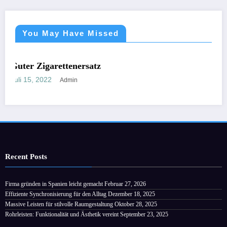
You May Have Missed
GORISIERT
NICHT KATEGO
arettenersatz
Zu jeder Z
22
Februar 28,
Admin
Recent Posts
Firma gründen in Spanien leicht gemacht
Februar 27, 2026
Effiziente Synchronisierung für den Alltag
Dezember 18, 2025
Massive Leisten für stilvolle Raumgestaltung
Oktober 28, 2025
Rohrleisten: Funktionalität und Ästhetik vereint
September 23, 2025