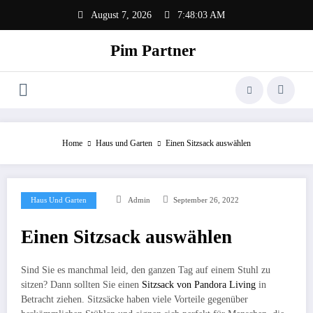
Zum
August 7, 2026
7:48:03 AM
Inhalt
springen
Pim Partner
Home
Haus und Garten
Einen Sitzsack auswählen
Haus Und Garten
Admin
September 26, 2022
Einen Sitzsack auswählen
Sind Sie es manchmal leid, den ganzen Tag auf einem Stuhl zu
sitzen? Dann sollten Sie einen
Sitzsack von Pandora Living
in
Betracht ziehen. Sitzsäcke haben viele Vorteile gegenüber