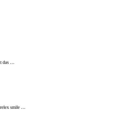
lt das …
 relex smile …