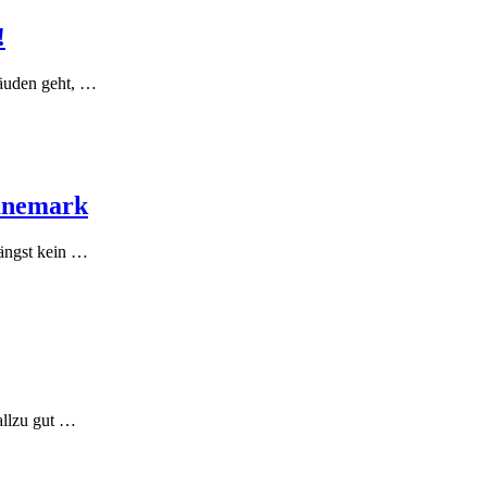
!
äuden geht, …
änemark
längst kein …
allzu gut …