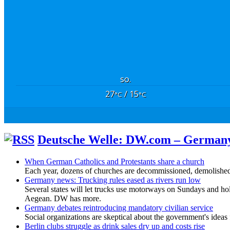
so.
27
/ 15
°C
°C
Deutsche Welle: DW.com – German
When German Catholics and Protestants share a church
Each year, dozens of churches are decommissioned, demolished
Germany news: Trucking rules eased as rivers run low
Several states will let trucks use motorways on Sundays and ho
Aegean. DW has more.
Germany debates reintroducing mandatory civilian service
Social organizations are skeptical about the government's ideas
Berlin clubs struggle as drink sales dry up and costs rise