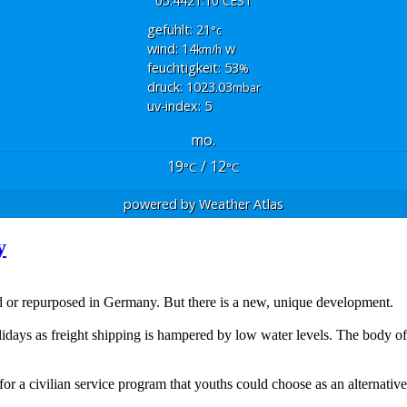
05:44
21:10 CEST
gefühlt: 21
°c
wind: 14
w
km/h
feuchtigkeit: 53
%
druck: 1023.03
mbar
uv-index: 5
mo.
19
/ 12
°C
°C
powered by
Weather Atlas
y
 or repurposed in Germany. But there is a new, unique development.
lidays as freight shipping is hampered by low water levels. The body of
 for a civilian service program that youths could choose as an alternati