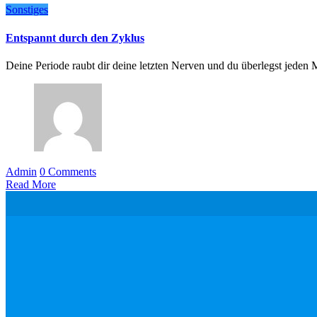
Sonstiges
Entspannt durch den Zyklus
Deine Periode raubt dir deine letzten Nerven und du überlegst jede
Admin
0 Comments
Read More