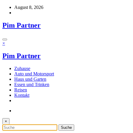
Zum
August 8, 2026
Inhalt
springen
Pim Partner
×
Pim Partner
Zuhause
Auto und Motorsport
Haus und Garten
Essen und Trinken
Reisen
Kontakt
×