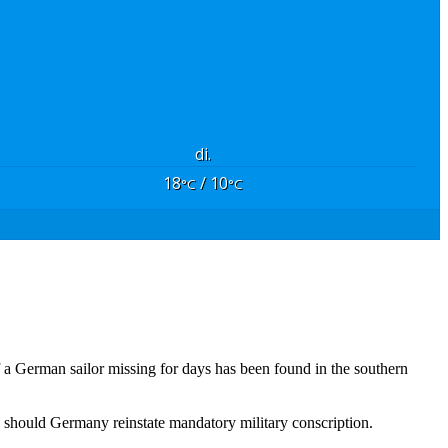
di.
18
/ 10
°C
°C
 a German sailor missing for days has been found in the southern
ve should Germany reinstate mandatory military conscription.