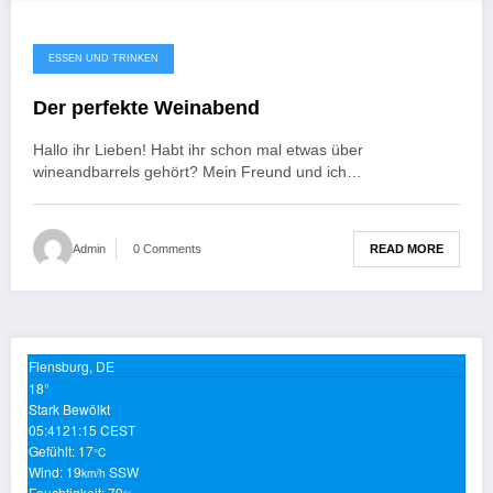
ESSEN UND TRINKEN
Der perfekte Weinabend
Hallo ihr Lieben! Habt ihr schon mal etwas über
wineandbarrels gehört? Mein Freund und ich…
READ MORE
Admin
0 Comments
Flensburg, DE
18°
Stark Bewölkt
05:41
21:15 CEST
Gefühlt: 17
°C
Wind: 19
SSW
km/h
Feuchtigkeit: 79