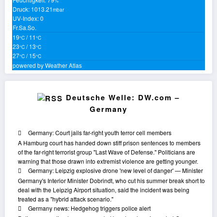
%
Druck: 1013.21
mbar
UV-Index: 0
Fr.
Sa.
So.
19
/ 11
°C
°C
23
/ 13
°C
°C
27
/ 15
°C
°C
powered by
Weather Atlas
Deutsche Welle: DW.com –
Germany
Germany: Court jails far-right youth terror cell members
A Hamburg court has handed down stiff prison sentences to members
of the far-right terrorist group "Last Wave of Defense." Politicians are
warning that those drawn into extremist violence are getting younger.
Germany: Leipzig explosive drone 'new level of danger' — Minister
Germany's Interior Minister Dobrindt, who cut his summer break short to
deal with the Leipzig Airport situation, said the incident was being
treated as a "hybrid attack scenario."
Germany news: Hedgehog triggers police alert