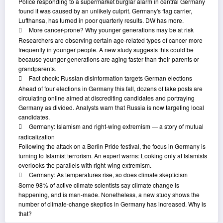
Police responding to a supermarket burglar alarm in central Germany
found it was caused by an unlikely culprit. Germany's flag carrier,
Lufthansa, has turned in poor quarterly results. DW has more.
More cancer-prone? Why younger generations may be at risk
Researchers are observing certain age-related types of cancer more
frequently in younger people. A new study suggests this could be
because younger generations are aging faster than their parents or
grandparents.
Fact check: Russian disinformation targets German elections
Ahead of four elections in Germany this fall, dozens of fake posts are
circulating online aimed at discrediting candidates and portraying
Germany as divided. Analysts warn that Russia is now targeting local
candidates.
Germany: Islamism and right-wing extremism — a story of mutual
radicalization
Following the attack on a Berlin Pride festival, the focus in Germany is
turning to Islamist terrorism. An expert warns: Looking only at Islamists
overlooks the parallels with right-wing extremism.
Germany: As temperatures rise, so does climate skepticism
Some 98% of active climate scientists say climate change is
happening, and is man-made. Nonetheless, a new study shows the
number of climate-change skeptics in Germany has increased. Why is
that?