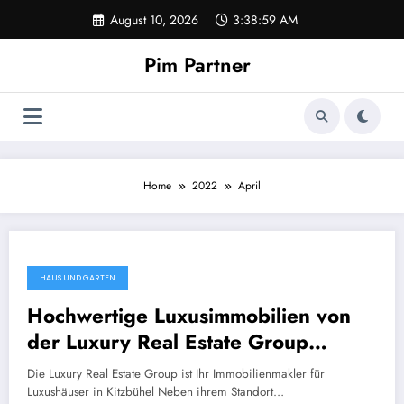
Zum
August 10, 2026
3:38:59 AM
Inhalt
springen
Pim Partner
Home
2022
April
HAUS UND GARTEN
Hochwertige Luxusimmobilien von
der Luxury Real Estate Group
entdecken
Die Luxury Real Estate Group ist Ihr Immobilienmakler für
Luxushäuser in Kitzbühel Neben ihrem Standort…