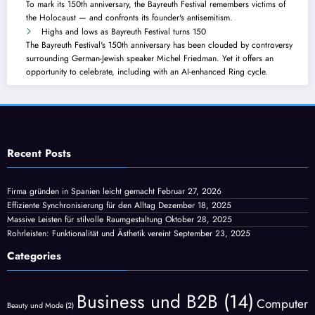
To mark its 150th anniversary, the Bayreuth Festival remembers victims of
the Holocaust — and confronts its founder's antisemitism.
Highs and lows as Bayreuth Festival turns 150
The Bayreuth Festival's 150th anniversary has been clouded by controversy
surrounding German-Jewish speaker Michel Friedman. Yet it offers an
opportunity to celebrate, including with an AI-enhanced Ring cycle.
Recent Posts
Firma gründen in Spanien leicht gemacht
Februar 27, 2026
Effiziente Synchronisierung für den Alltag
Dezember 18, 2025
Massive Leisten für stilvolle Raumgestaltung
Oktober 28, 2025
Rohrleisten: Funktionalität und Ästhetik vereint
September 23, 2025
Categories
Business und B2B
(14)
Computer
Beauty und Mode
(2)