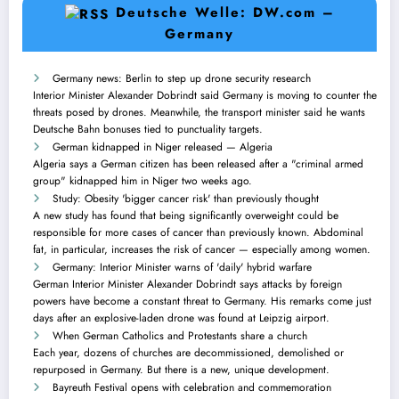
Deutsche Welle: DW.com –
Germany
Germany news: Berlin to step up drone security research
Interior Minister Alexander Dobrindt said Germany is moving to counter the
threats posed by drones. Meanwhile, the transport minister said he wants
Deutsche Bahn bonuses tied to punctuality targets.
German kidnapped in Niger released — Algeria
Algeria says a German citizen has been released after a "criminal armed
group" kidnapped him in Niger two weeks ago.
Study: Obesity 'bigger cancer risk' than previously thought
A new study has found that being significantly overweight could be
responsible for more cases of cancer than previously known. Abdominal
fat, in particular, increases the risk of cancer — especially among women.
Germany: Interior Minister warns of 'daily' hybrid warfare
German Interior Minister Alexander Dobrindt says attacks by foreign
powers have become a constant threat to Germany. His remarks come just
days after an explosive-laden drone was found at Leipzig airport.
When German Catholics and Protestants share a church
Each year, dozens of churches are decommissioned, demolished or
repurposed in Germany. But there is a new, unique development.
Bayreuth Festival opens with celebration and commemoration